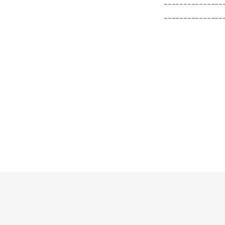
_______________
_______________
_______________
_______________
_______________
_______________
_______________
_______________
_______________