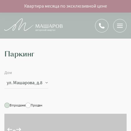
Квартира месяца по эксклюзивной цене
Паркинг
Дом
ул. Машарова, д.8
В продаже
Продан