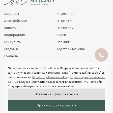
Квартиры
Коммерция
О застройщике
О Проекте
Заказать звонок
Новости
Партнерам
Иногородним
Акции
Написать в Max
Как купить
Паркинг
Кладовые
Ход строительства
Контакты
Застройщик ООО "СЗ "ЖК "МАШАРОВ". Проектная декларация на сайте наш.дом.рф. Не
является публичной офертой.На сайте отображена концепция проекта, которая не
Мы используем файлы cookie и Яндекс Метрику для анализа работы
является утвержденным рабочим планом жилого комплекса.
сайта и улучшения сервиса. Нажимая кнопку “Принять файлы cookie” вы
даете согласие на
Обработку файлов cookie
и
Обработку персональных
Правила обработки персональных данных
данных
. В случае несогласия пользователь вправе изменить настройки
Согласие на обработку персональных данных
браузера либо прекратить использование сайта.
Политика в отношении файлов cookie
Отклонить файлы cookie
Согласие на получение информационной и рекламной рассылки
Принять файлы cookie
© Masharov-kvartal 2026