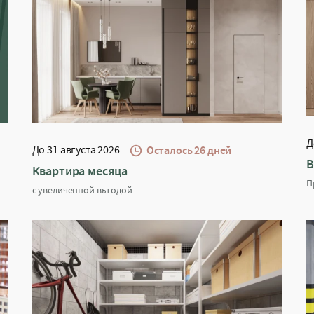
Д
До 31 августа 2026
Осталось 26 дней
В
Квартира месяца
П
с увеличенной выгодой