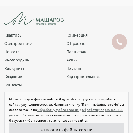
Заказать звонок
Написать в Max
Квартиры
Коммерция
О застройщике
О Проекте
Новости
Партнерам
Иногородним
Акции
Как купить
Паркинг
Кладовые
Ход строительства
Контакты
Застройщик ООО "СЗ "ЖК "МАШАРОВ". Проектная декларация на сайте наш.дом.рф. Не
является публичной офертой.На сайте отображена концепция проекта, которая не
Мы используем файлы cookie и Яндекс Метрику для анализа работы
является утвержденным рабочим планом жилого комплекса.
сайта и улучшения сервиса. Нажимая кнопку “Принять файлы cookie” вы
даете согласие на
Обработку файлов cookie
и
Обработку персональных
Правила обработки персональных данных
данных
. В случае несогласия пользователь вправе изменить настройки
Согласие на обработку персональных данных
браузера либо прекратить использование сайта.
Политика в отношении файлов cookie
Отклонить файлы cookie