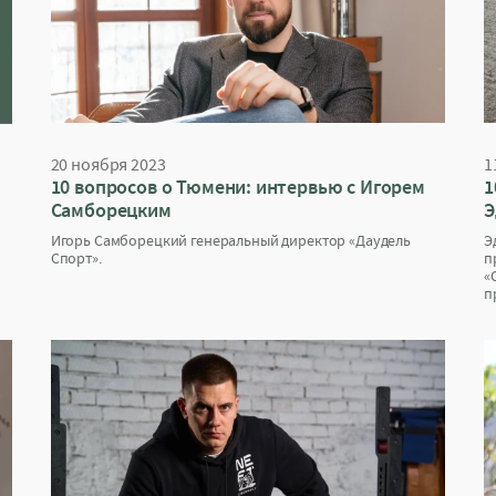
20 ноября 2023
1
10 вопросов о Тюмени: интервью с Игорем
1
Самборецким
Э
Игорь Самборецкий генеральный директор «Даудель
Э
Спорт».
п
«
п