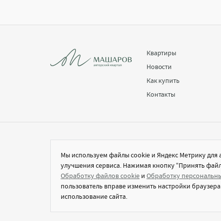
Квартиры
Новости
Как купить
Контакты
Застройщик ООО "СЗ "ЖК "МАШАРОВ". Проектная декларация на
Мы используем файлы cookie и Яндекс Метрику для 
сайте наш.дом.рф. Не является публичной офертой.На сайте
отображена концепция проекта, которая не является
улучшения сервиса. Нажимая кнопку “Принять файлы
утвержденным рабочим планом жилого комплекса.
Обработку файлов cookie
и
Обработку персональны
пользователь вправе изменить настройки браузера
использование сайта.