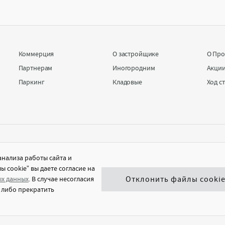
Коммерция
О застройщике
О Про
Партнерам
Иногородним
Акци
Паркинг
Кладовые
Ход с
Правила обработки персональных данных
анализа работы сайта и
Согласие на обработку персональных данных
 cookie” вы даете согласие на
Отклонить файлы cooki
х данных
. В случае несогласия
Политика в отношении файлов cookie
 либо прекратить
Согласие на получение информационной и
рекламной рассылки
© Masharov-kvartal 2