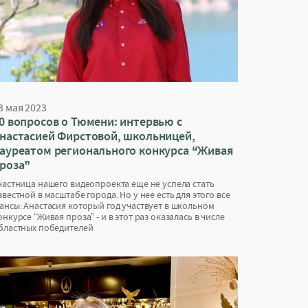
3 мая 2023
0 вопросов о Тюмени: интервью с
настасией Фирстовой, школьницей,
ауреатом регионального конкурса “Живая
роза”
частница нашего видеопроекта еще не успела стать
звестной в масштабе города. Но у нее есть для этого все
ансы: Анастасия который год участвует в школьном
онкурсе “Живая проза” - и в этот раз оказалась в числе
бластных победителей