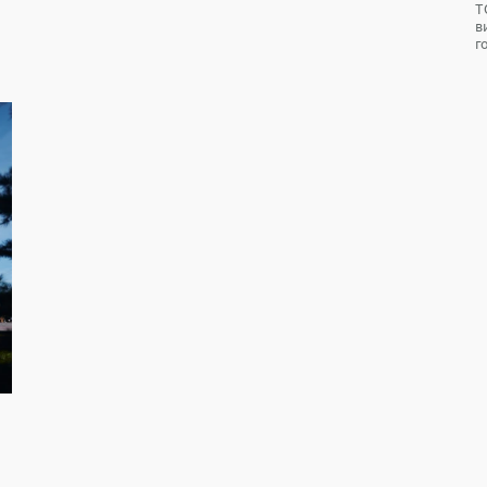
Т
в
г