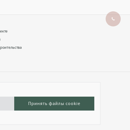
екте
и
троительства
e
Принять файлы cookie
026
Разработка и продвижение сайта —