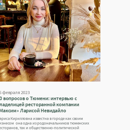
6 февраля 2023
0 вопросов о Тюмени: интервью с
ладелицей ресторанной компании
Максим» Ларисой Невидайло
ариса Кирилловна известна в городе как своим
изнесом она одна из родоначальников тюменских
есторанов, так и общественно-политической