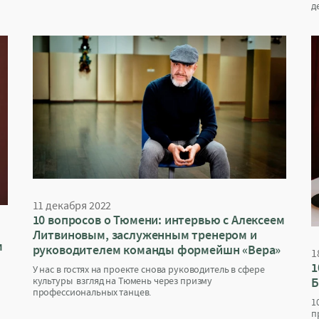
д
11 декабря 2022
10 вопросов о Тюмени: интервью с Алексеем
Литвиновым, заслуженным тренером и
м
руководителем команды формейшн «Вера»
1
1
У нас в гостях на проекте снова руководитель в сфере
культуры взгляд на Тюмень через призму
Б
профессиональных танцев.
1
п