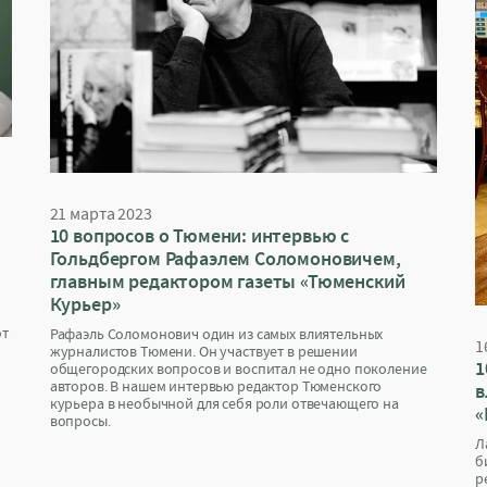
21 марта 2023
10 вопросов о Тюмени: интервью с
Гольдбергом Рафаэлем Соломоновичем,
главным редактором газеты «Тюменский
Курьер»
от
Рафаэль Соломонович один из самых влиятельных
1
журналистов Тюмени. Он участвует в решении
1
общегородских вопросов и воспитал не одно поколение
авторов. В нашем интервью редактор Тюменского
в
курьера в необычной для себя роли отвечающего на
«
вопросы.
Л
б
р