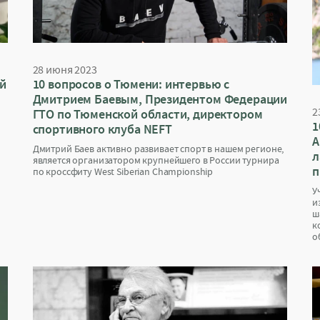
28 июня 2023
ей
10 вопросов о Тюмени: интервью с
Дмитрием Баевым, Президентом Федерации
2
ГТО по Тюменской области, директором
1
спортивного клуба NEFT
А
Дмитрий Баев активно развивает спорт в нашем регионе,
л
является организатором крупнейшего в России турнира
п
по кроссфиту West Siberian Championship
У
и
ш
к
о