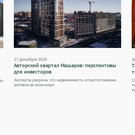
17 декабря 2024
3
Авторский квартал Машаров: перспективы
Т
для инвесторов
т
Эксперты уверены, что недвижимость остается главным
ды
2
активом во всем мире
т
т