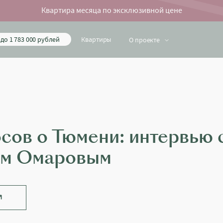
Квартира месяца по эксклюзивной цене
до 1 783 000 рублей
Квартиры
О проекте
осов о Тюмени: интервью 
ом Омаровым