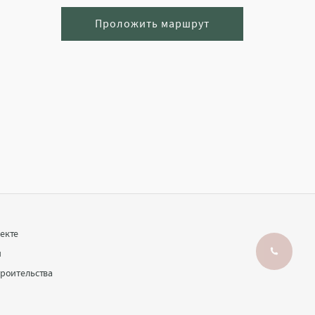
Проложить маршрут
Заказать звонок
Написать в Max
екте
и
троительства