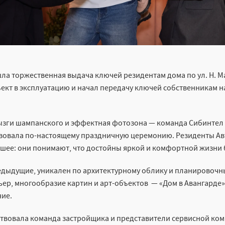
шла торжественная выдача ключей резидентам дома по ул. Н. М
ект в эксплуатацию и начал передачу ключей собственникам н
рызги шампанского и эффектная фотозона — команда Сибинтел
зовала по-настоящему праздничную церемонию. Резиденты Авт
шее: они понимают, что достойны яркой и комфортной жизни 
редыдущие, уникален по архитектурному облику и планировоч
ер, многообразие картин и арт-объектов — «Дом в Авангарде»
ние.
твовала команда застройщика и представители сервисной ко