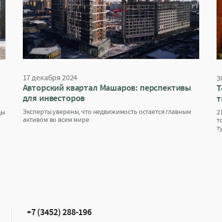
17 декабря 2024
3
Авторский квартал Машаров: перспективы
Т
для инвесторов
т
Эксперты уверены, что недвижимость остается главным
ды
2
активом во всем мире
т
т
+7 (3452) 288-196