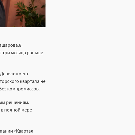
ашарова,8.
а три месяца раньше
 Девелопмент
орского квартала не
без компромиссов.
ным решениям.
 в полной мере
мпании «Квартал