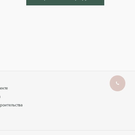
Заказать звонок
Написать в Max
екте
и
троительства