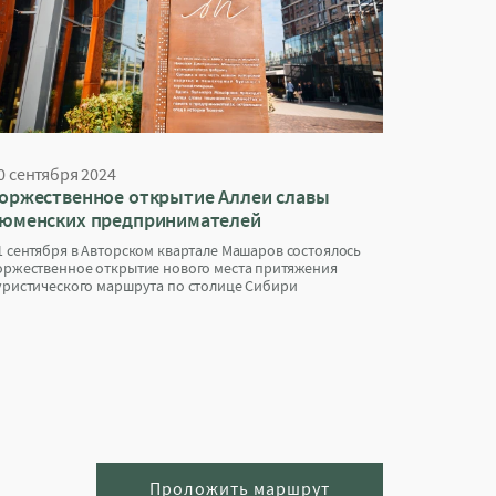
0 сентября 2024
оржественное открытие Аллеи славы
юменских предпринимателей
1 сентября в Авторском квартале Машаров состоялось
оржественное открытие нового места притяжения
уристического маршрута по столице Сибири
Проложить маршрут